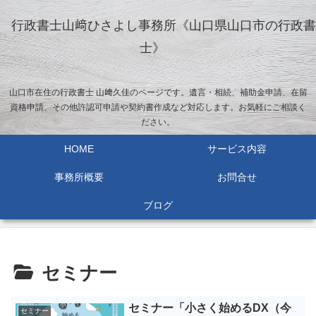
行政書士山﨑ひさよし事務所《山口県山口市の行政書
士》
山口市在住の行政書士 山﨑久佳のページです。遺言・相続、補助金申請、在留
資格申請、その他許認可申請や契約書作成など対応します。お気軽にご相談く
ださい。
HOME
サービス内容
事務所概要
お問合せ
ブログ
セミナー
セミナー「小さく始めるDX（今
セミナー