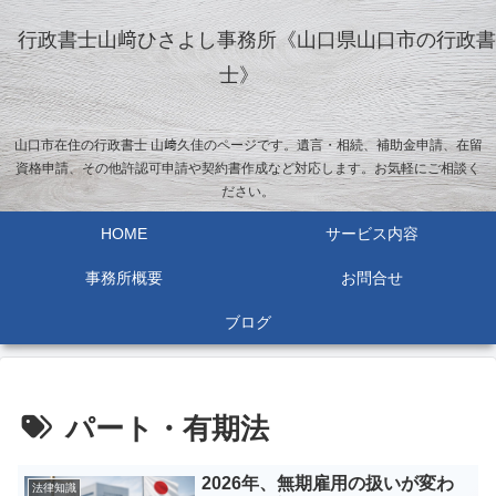
行政書士山﨑ひさよし事務所《山口県山口市の行政書
士》
山口市在住の行政書士 山﨑久佳のページです。遺言・相続、補助金申請、在留
資格申請、その他許認可申請や契約書作成など対応します。お気軽にご相談く
ださい。
HOME
サービス内容
事務所概要
お問合せ
ブログ
パート・有期法
2026年、無期雇用の扱いが変わ
法律知識