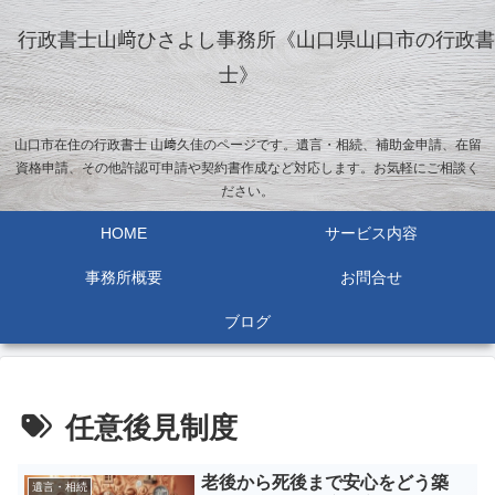
行政書士山﨑ひさよし事務所《山口県山口市の行政書
士》
山口市在住の行政書士 山﨑久佳のページです。遺言・相続、補助金申請、在留
資格申請、その他許認可申請や契約書作成など対応します。お気軽にご相談く
ださい。
HOME
サービス内容
事務所概要
お問合せ
ブログ
任意後見制度
老後から死後まで安心をどう築
遺言・相続