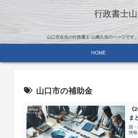
行政書士山
山口市在住の行政書士 山﨑久佳のページです
HOME
山口市の補助金
《
補助金
ま
国・
情報