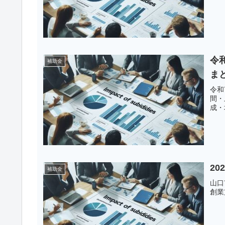
令
補助金
ま
令和
間・
成・
2
補助金
山口
創業