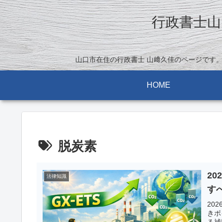
行政書士山
山口市在住の行政書士 山﨑久佳のページです
HOME
脱炭素
2
法律知識
す
20
きポ
る補