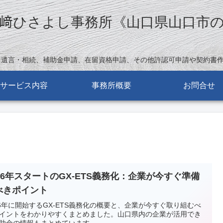
﨑ひさよし事務所《山口県山口市
。遺言・相続、補助金申請、在留資格申請、その他許認可申請や契約書
サービス内容
事務所概要
お問合せ
026年スタートのGX-ETS義務化：企業が今すぐ準備
べきポイント
26年に開始するGX-ETS義務化の概要と、企業が今すぐ取り組むべ
イントをわかりやすくまとめました。山口県内の企業が活用でき
助金の情報もまとめています。