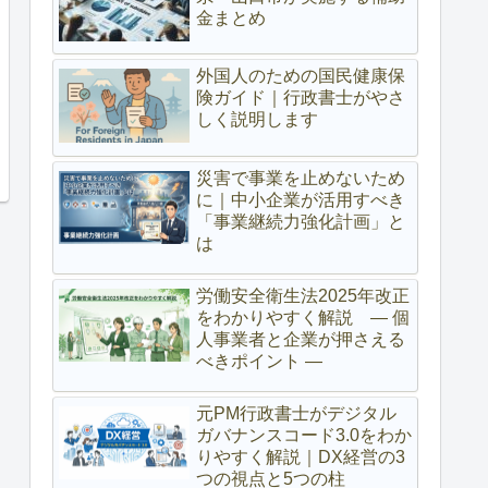
金まとめ
外国人のための国民健康保
険ガイド｜行政書士がやさ
しく説明します
災害で事業を止めないため
に｜中小企業が活用すべき
「事業継続力強化計画」と
は
労働安全衛生法2025年改正
をわかりやすく解説 ― 個
人事業者と企業が押さえる
べきポイント ―
元PM行政書士がデジタル
ガバナンスコード3.0をわか
りやすく解説｜DX経営の3
つの視点と5つの柱