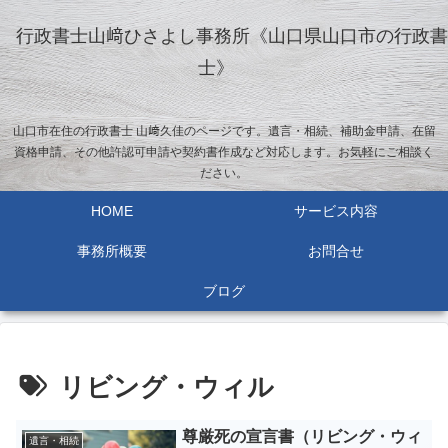
行政書士山﨑ひさよし事務所《山口県山口市の行政書
士》
山口市在住の行政書士 山﨑久佳のページです。遺言・相続、補助金申請、在留
資格申請、その他許認可申請や契約書作成など対応します。お気軽にご相談く
ださい。
HOME
サービス内容
事務所概要
お問合せ
ブログ
リビング・ウィル
尊厳死の宣言書（リビング・ウィ
遺言・相続