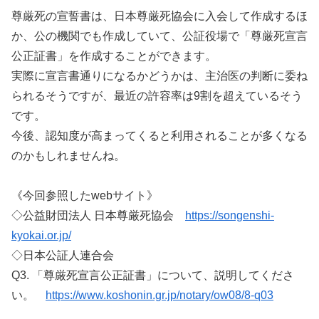
尊厳死の宣誓書は、日本尊厳死協会に入会して作成するほ
か、公の機関でも作成していて、公証役場で「尊厳死宣言
公正証書」を作成することができます。
実際に宣言書通りになるかどうかは、主治医の判断に委ね
られるそうですが、最近の許容率は9割を超えているそう
です。
今後、認知度が高まってくると利用されることが多くなる
のかもしれませんね。
《今回参照したwebサイト》
◇公益財団法人 日本尊厳死協会
https://songenshi-
kyokai.or.jp/
◇日本公証人連合会
Q3. 「尊厳死宣言公正証書」について、説明してくださ
い。
https://www.koshonin.gr.jp/notary/ow08/8-q03