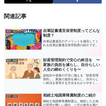
関連記事
自筆証書遺言保管制度ってどんな
遺言・相続
制度？
自筆証書遺言のデメリットを補完してく
れる自筆証書遺言保管制度の紹介です。
財産管理契約で安心の終活を 〜
遺言・相続
家族の負担を減らし、自分らしい
人生の締めくくりを〜
認知症や老後の不安に備える「財産管理
契約」。家族の負担を減らし、自分らし
い終活を実現する方法をわかりやすく解
説。
相続土地国庫帰属制度のご紹介
遺言・相続
相続土地国庫帰属制度は、相続した土地
の管理が難しい場合、一定の条件を満た