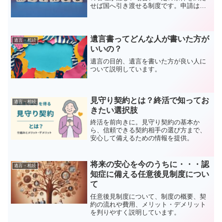
せば国へ引き渡せる制度です。申請は法
務局への相談、書類作成・提出、承認と
負担金納付の3ステップで進みます。行政
書士による申請書や添付書類の作成代行
も可能です。
遺言書ってどんな人が書いた方が
遺言・相続
いいの？
遺言の目的、遺言を書いた方が良い人に
ついて説明しています。
見守り契約とは？終活で知ってお
遺言・相続
きたい選択肢
終活を前向きに。見守り契約の基本か
ら、信頼できる契約相手の選び方まで、
安心して備えるための情報を提供。
将来の安心を今のうちに・・・認
遺言・相続
知症に備える任意後見制度につい
て
任意後見制度について、制度の概要、契
約の流れや費用、メリット・デメリット
を判りやすく説明しています。