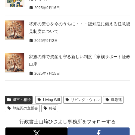
2025年9月16日
将来の安心を今のうちに・・・認知症に備える任意後
見制度について
2025年9月2日
家族の絆で資産を守る新しい制度「家族サポート証券
口座」
2025年7月15日
遺言・相続
Living Will
リビング・ウィル
尊厳死
尊厳死の宣誓書
終活
行政書士山﨑ひさよし事務所をフォローする