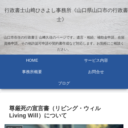
行政書士山﨑ひさよし事務所《山口県山口市の行政書
士》
山口市在住の行政書士 山﨑久佳のページです。遺言・相続、補助金申請、在留
資格申請、その他許認可申請や契約書作成など対応します。お気軽にご相談く
ださい。
HOME
サービス内容
事務所概要
お問合せ
ブログ
尊厳死の宣言書（リビング・ウィル
Living Will）について