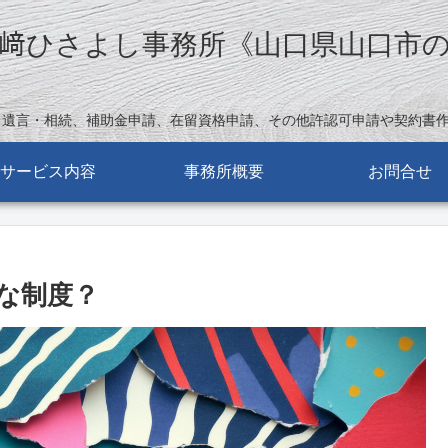
﨑ひさよし事務所《山口県山口市
。遺言・相続、補助金申請、在留資格申請、その他許認可申請や契約書
サービス内容
事務所概要
お問合せ
な制度？