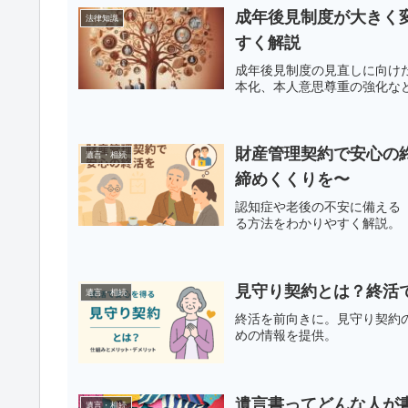
成年後見制度が大きく
法律知識
すく解説
成年後見制度の見直しに向け
本化、本人意思尊重の強化な
財産管理契約で安心の
遺言・相続
締めくくりを〜
認知症や老後の不安に備える
る方法をわかりやすく解説。
見守り契約とは？終活
遺言・相続
終活を前向きに。見守り契約
めの情報を提供。
遺言書ってどんな人が
遺言・相続