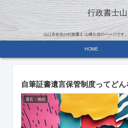
行政書士山
山口市在住の行政書士 山﨑久佳のページです
HOME
自筆証書遺言保管制度ってどん
遺言・相続