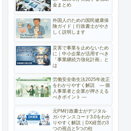
金まとめ
外国人のための国民健康保
険ガイド｜行政書士がやさ
しく説明します
災害で事業を止めないため
に｜中小企業が活用すべき
「事業継続力強化計画」と
は
労働安全衛生法2025年改正
をわかりやすく解説 ― 個
人事業者と企業が押さえる
べきポイント ―
元PM行政書士がデジタル
ガバナンスコード3.0をわか
りやすく解説｜DX経営の3
つの視点と5つの柱