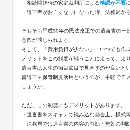
・相続開始時の家庭裁判所による
検認が不要
・遺言者がお亡くなりになった時、法務局か
そもそも平成30年の民法改正での遺言書の一
意図が感じられます。
そして、「費用負担が少ない」「いつでも作
メリットをこの制度が補うことによって、よ
遺言書は人生の節目節目で見直すのが良いと
書遺言＋保管制度活用というのが、手軽でデ
しょうか。
ただ、この制度にもデメリットがあります。
・遺言書をスキャナで読み込む都合上、様式
・法務局では遺言書の内容の有効・無効の判断