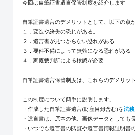
今回は自筆証書遺言保管制度を紹介します。
自筆証書遺言のデメリットとして、以下の点
１．変造や紛失の恐れがある。
２．遺言書が見つからない恐れがある
３．要件不備によって無効になる恐れがある
４．家庭裁判所による検認が必要
自筆証書遺言保管制度は、これらのデメリッ
この制度について簡単に説明します。
・作成した自筆証書遺言(財産目録含む)を
法務
・遺言書は、原本の他、画像データとしても
・いつでも遺言書の閲覧や遺言書情報証明書