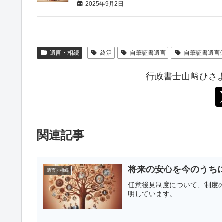
2025年9月2日
遺言・相続
終活
自筆証書遺言
自筆証書遺言
行政書士山﨑ひさ
関連記事
将来の安心を今のうち
遺言・相続
任意後見制度について、制度
明しています。