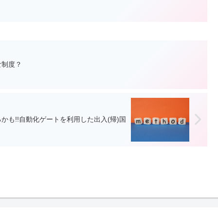
な制度？
かも!!自動化ゲートを利用した出入(帰)国