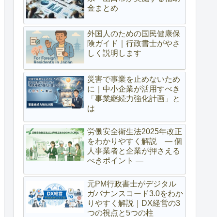
金まとめ
外国人のための国民健康保
険ガイド｜行政書士がやさ
しく説明します
災害で事業を止めないため
に｜中小企業が活用すべき
「事業継続力強化計画」と
は
労働安全衛生法2025年改正
をわかりやすく解説 ― 個
人事業者と企業が押さえる
べきポイント ―
元PM行政書士がデジタル
ガバナンスコード3.0をわか
りやすく解説｜DX経営の3
つの視点と5つの柱