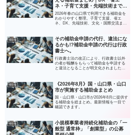
ネ・子育て支援・先端技術まで一
挙紹介
2026年春の山口県で利用できる補助金を
わかりやすく整理。子育て支援、省エ
ネ、DX、先端技術、文化・国際交流まで
幅広い制度を紹介し、目的・補助率・上
限額・公募期間をまとめています。
その補助金申請の代行、違法にな
補助金
るかも!?補助金申請の代行は行政
書士へ。
行政書士法の改正により、行政書士以外
の者が報酬をもらって補助金を申請する
と違法となることが明文化されました。
この記事では、違法となる根拠と違法と
ならないために注意することに触れてい
ます。
《2026年8月》国・山口県・山口
補助金
市が実施する補助金まとめ
国・山口県・山口市が2026年8月に提供す
る補助金を総まとめ。最新情報を一目で
確認できます。
小規模事業者持続化補助金の「一
補助金
般型 通常枠」「創業型」の公募
要領公開