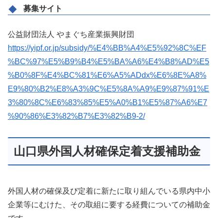
募集サイト
公益財団法人 やまぐち産業振興財団
https://yipf.or.jp/subsidy/%E4%BB%A4%E5%92%8C%EF
%BC%97%E5%B9%B4%E5%BA%A6%E4%B8%AD%E5
%B0%8F%E4%BC%81%E6%A5%ADdx%E6%8E%A8%
E9%80%B2%E8%A3%9C%E5%8A%A9%E9%87%91%E
3%80%8C%E6%83%85%E5%A0%B1%E5%87%A6%E7
%90%86%E3%82%B7%E3%82%B9-2/
山口県外国人材確保定着支援補助金
外国人材の確保及び定着に新たに取り組んでいる県内中小
企業等にむけた、その取組に要する経費についての補助金