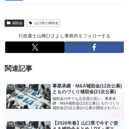
補助金
山口県の補助金
行政書士山﨑ひさよし事務所をフォローする
関連記事
事業承継・M&A補助金(12次公募)
補助金
とものづくり補助金(21次公募)
補助金の中でも注目度の高い、事業承
継・M&A補助金(12次公募)とものづくり
補助金(21次公募)の公募が開始されていま
す。採択されるには早めの準備が必要で
す。私ども行政書士もご支援いたしま
す。
【2026年春】山口県で今すぐ使
補助金
える補助金まとめ｜DX・省エ