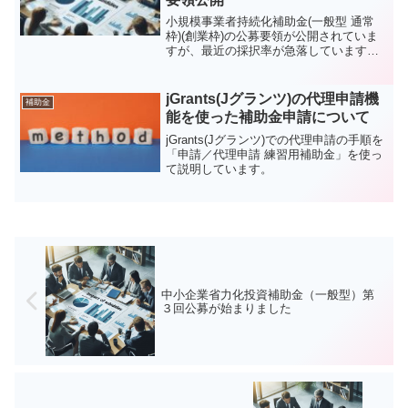
小規模事業者持続化補助金(一般型 通常
枠)(創業枠)の公募要領が公開されていま
すが、最近の採択率が急落しています。
採択されることを目指して、事業計画立
案の段階から参画させて頂き、より良い
事業計画を作成するお手伝いをさせて頂
jGrants(Jグランツ)の代理申請機
補助金
きます。
能を使った補助金申請について
jGrants(Jグランツ)での代理申請の手順を
「申請／代理申請 練習用補助金」を使っ
て説明しています。
中小企業省力化投資補助金（一般型）第
３回公募が始まりました