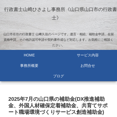
行政書士山﨑ひさよし事務所《山口県山口市の行政書
士》
山口市在住の行政書士 山﨑久佳のページです。遺言・相続、補助金申請、在留
資格申請、その他許認可申請や契約書作成など対応します。お気軽にご相談く
ださい。
HOME
サービス内容
事務所概要
お問合せ
ブログ
2025年7月の山口県の補助金(DX推進補助
金、外国人材確保定着補助金、共育てサポ
ート職場環境づくりサービス創造補助金)