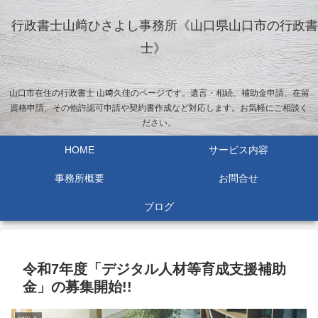
行政書士山﨑ひさよし事務所《山口県山口市の行政書
士》
山口市在住の行政書士 山﨑久佳のページです。遺言・相続、補助金申請、在留
資格申請、その他許認可申請や契約書作成など対応します。お気軽にご相談く
ださい。
HOME
サービス内容
事務所概要
お問合せ
ブログ
令和7年度「デジタル人材等育成支援補助
金」の募集開始!!