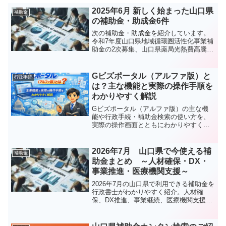
2025年6月 新しく始まった山口県
補助金
の補助金・助成金6件
次の補助金・助成金を紹介しています。
令和7年度山口県地域循環圏活性化事業補
助金の2次募集、山口県薬局光熱費高騰対
策支援金、令和7年度山口県県外看護学生
Ｕターン応援事業奨学金返還補助制度、
令和7年度やまぐち中小企業脱炭素化促進
Gビズポータル（アルファ版）と
行政手続
支援事業 炭素生産性向上型補助金、戦
は？主な機能と実際の操作手順を
略的海外ビジネス推進助成金、山口県新
わかりやすく解説
卒・第二新卒就職活動応援補助金。
Gビズポータル（アルファ版）の主な機
能や行政手続・補助金検索の使い方を、
実際の操作画面とともにわかりやすく解
説します。
2026年7月 山口県で今使える補
補助金
助金まとめ ～人材確保・DX・
事業推進・医療機関支援～
2026年7月の山口県で利用できる補助金を
行政書士がわかりやすく紹介。人材確
保、DX推進、事業継続、医療機関支援な
ど最新情報を網羅して紹介します