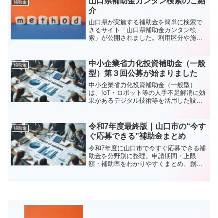
山口県補助金カンタン検索のご紹
補助金
介
山口県が実施する補助金を簡単に検索で
きるサイト「山口県補助金カンタン検
索」が公開されました。利用区分や施策
区分などの条件で検索可能です。申請を
代行するサービスを提供していますの
で、気になる補助金があったら、是非お
中小企業省力化投資補助金（一般
補助金
問合せください。
型）第３回公募が始まりました
中小企業省力化投資補助金（一般型）
は、IoT・ロボット等の人手不足解消に効
果があるデジタル技術等を活用した設備
を導入するための事業費等の経費に対す
る補助金です。中小企業等の付加価値額
や生産性向上を図り、賃上げにつなげる
令和7年度最終版｜山口市の“今す
補助金
ことが目的とされていま...
ぐ応募できる”補助金まとめ
令和7年度に山口市で今すぐ応募できる補
助金を分野別に整理。申請期間・上限
額・補助率をわかりやすくまとめ、創
業・経営改善・人材育成・地域活性など
の支援を一目で確認できます。