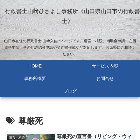
行政書士山﨑ひさよし事務所《山口県山口市の行政書
士》
山口市在住の行政書士 山﨑久佳のページです。遺言・相続、補助金申請、在留
資格申請、その他許認可申請や契約書作成など対応します。お気軽にご相談く
ださい。
HOME
サービス内容
事務所概要
お問合せ
ブログ
尊厳死
尊厳死の宣言書（リビング・ウィ
遺言・相続