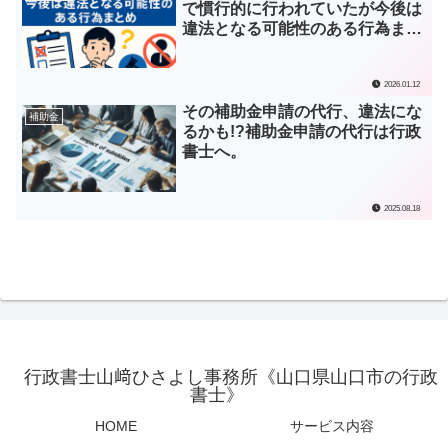
で慣行的に行われていたが今後は
違法となる可能性のある行為まと
め
2026.01.12
その補助金申請の代行、違法にな
補助金
るかも!?補助金申請の代行は行政
書士へ。
2025.08.18
行政書士山﨑ひさよし事務所《山口県山口市の行政
書士》
HOME
サービス内容