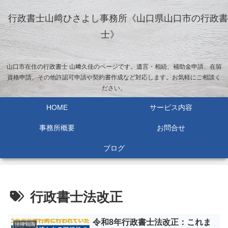
行政書士山﨑ひさよし事務所《山口県山口市の行政書
士》
山口市在住の行政書士 山﨑久佳のページです。遺言・相続、補助金申請、在留
資格申請、その他許認可申請や契約書作成など対応します。お気軽にご相談く
ださい。
HOME
サービス内容
事務所概要
お問合せ
ブログ
行政書士法改正
令和8年行政書士法改正：これま
法律知識