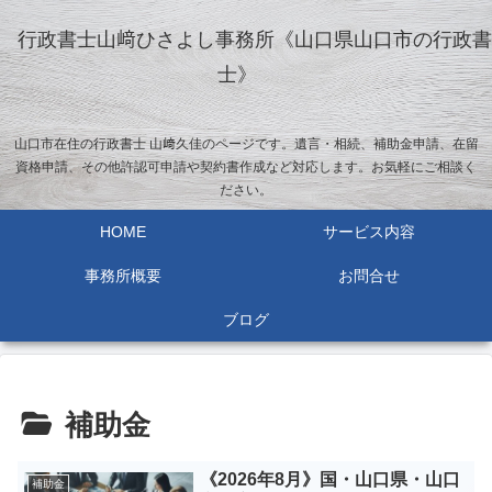
行政書士山﨑ひさよし事務所《山口県山口市の行政書
士》
山口市在住の行政書士 山﨑久佳のページです。遺言・相続、補助金申請、在留
資格申請、その他許認可申請や契約書作成など対応します。お気軽にご相談く
ださい。
HOME
サービス内容
事務所概要
お問合せ
ブログ
補助金
《2026年8月》国・山口県・山口
補助金