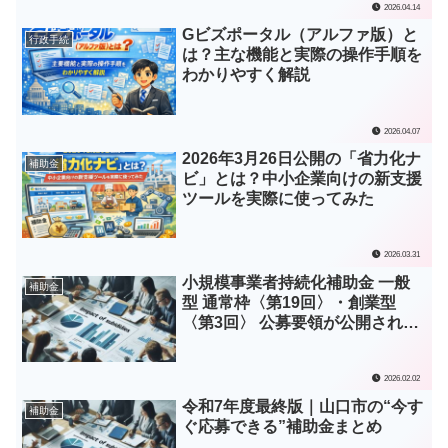
2026.04.14
Gビズポータル（アルファ版）と
行政手続
は？主な機能と実際の操作手順を
わかりやすく解説
2026.04.07
2026年3月26日公開の「省力化ナ
補助金
ビ」とは？中小企業向けの新支援
ツールを実際に使ってみた
2026.03.31
小規模事業者持続化補助金 一般
補助金
型 通常枠〈第19回〉・創業型
〈第3回〉 公募要領が公開されま
した！
2026.02.02
令和7年度最終版｜山口市の“今す
補助金
ぐ応募できる”補助金まとめ