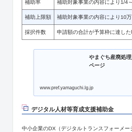
補助率
補助対象事業の内容により1/4
補助上限額
補助対象事業の内容により10万
採択件数
申請額の合計が予算枠に達した
やまぐち産廃処理人
ページ
www.pref.yamaguchi.lg.jp
デジタル人材等育成支援補助金
中小企業のDX（デジタルトランスフォーメー