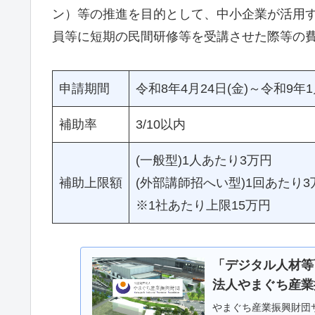
ン）等の推進を目的として、中小企業が活用する
員等に短期の民間研修等を受講させた際等の
申請期間
令和8年4月24日(金)～令和9年1
補助率
3/10以内
(一般型)1人あたり3万円
補助上限額
(外部講師招へい型)1回あたり3
※1社あたり上限15万円
「デジタル人材等
法人やまぐち産業
やまぐち産業振興財団