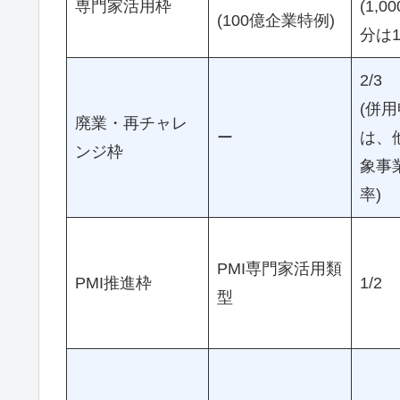
専門家活用枠
(1,
(100億企業特例)
分は1/
2/3
(併
廃業・再チャレ
ー
は、
ンジ枠
象事
率)
PMI専門家活用類
PMI推進枠
1/2
型