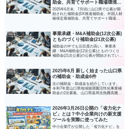
助金、共育てサポート職場環境づ
くりサービス創造補助金)
2025年6月末、7月頭に山口県で公募が開
始された補助金(DX推進補助金、外国人材
確保定着補助金、共育てサポート職場環
境づくりサービス創造補助金)を紹介しま
す。申請の支援が可能ですので、気にな
るものがあれば、お気軽にお問合せくだ
事業承継・M&A補助金(12次公募)
補助金
さい。
とものづくり補助金(21次公募)
補助金の中でも注目度の高い、事業承
継・M&A補助金(12次公募)とものづくり
補助金(21次公募)の公募が開始されていま
す。採択されるには早めの準備が必要で
す。私ども行政書士もご支援いたしま
す。
2025年6月 新しく始まった山口県
補助金
の補助金・助成金6件
次の補助金・助成金を紹介しています。
令和7年度山口県地域循環圏活性化事業補
助金の2次募集、山口県薬局光熱費高騰対
策支援金、令和7年度山口県県外看護学生
Ｕターン応援事業奨学金返還補助制度、
令和7年度やまぐち中小企業脱炭素化促進
2026年3月26日公開の「省力化ナ
補助金
支援事業 炭素生産性向上型補助金、戦
ビ」とは？中小企業向けの新支援
略的海外ビジネス推進助成金、山口県新
ツールを実際に使ってみた
卒・第二新卒就職活動応援補助金。
中小企業庁が公開した「省力化ナビ」を