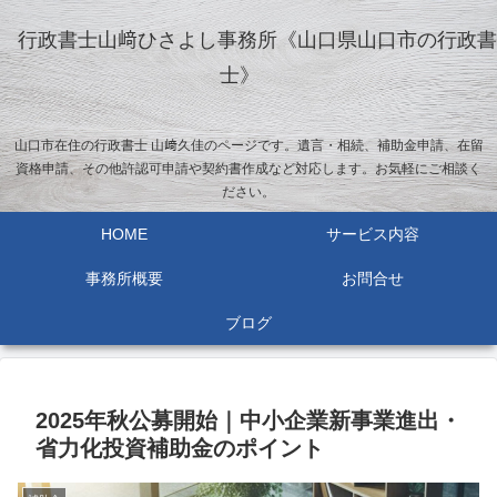
行政書士山﨑ひさよし事務所《山口県山口市の行政書
士》
山口市在住の行政書士 山﨑久佳のページです。遺言・相続、補助金申請、在留
資格申請、その他許認可申請や契約書作成など対応します。お気軽にご相談く
ださい。
HOME
サービス内容
事務所概要
お問合せ
ブログ
2025年秋公募開始｜中小企業新事業進出・
省力化投資補助金のポイント