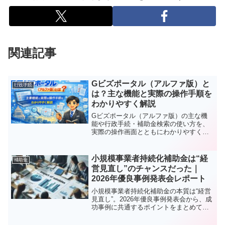
関連記事
Gビズポータル（アルファ版）と
行政手続
は？主な機能と実際の操作手順を
わかりやすく解説
Gビズポータル（アルファ版）の主な機
能や行政手続・補助金検索の使い方を、
実際の操作画面とともにわかりやすく解
説します。
小規模事業者持続化補助金は“経
補助金
営見直し”のチャンスだった｜
2026年優良事例発表会レポート
小規模事業者持続化補助金の本質は“経営
見直し”。2026年優良事例発表会から、成
功事例に共通するポイントをまとめてい
ます。