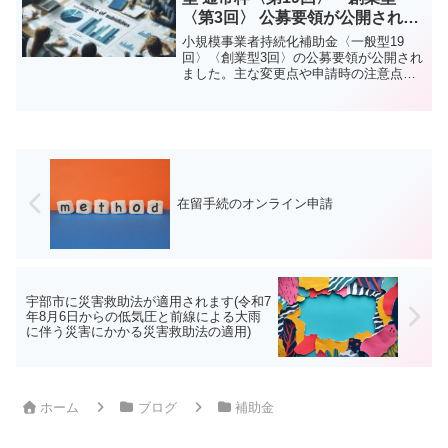
〈第3回〉 公募要領が公開されま
した！
小規模事業者持続化補助金〈一般型19
回〉〈創業型3回〉の公募要領が公開され
ました。主な変更点や申請時の注意点を
わかりやすく解説します。
在留手続のオンライン申請
宇部市に災害救助法が適用されます(令和7
年8月6日からの低気圧と前線による大雨
に伴う災害にかかる災害救助法の適用)
ホーム
ブログ
補助金