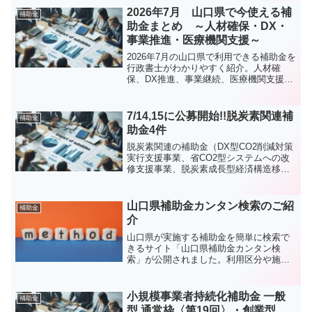
2026年7月 山口県で今使える補
補助金
助金まとめ ～人材確保・DX・
事業推進・医療機関支援～
2026年7月の山口県で利用できる補助金を
行政書士がわかりやすく紹介。人材確
保、DX推進、事業継続、医療機関支援な
ど最新情報を網羅して紹介します
7/14,15に公募開始!!脱炭素関連補
補助金
助金4件
脱炭素関連の補助金（DX型CO2削減対策
実行支援事業、省CO2型システムへの改
修支援事業、脱炭素成長型経済構造移行
推進対策費補助金、二酸化炭素排出抑制
対策事業費等補助金）の概要を紹介して
います。
山口県補助金カンタン検索のご紹
補助金
介
山口県が実施する補助金を簡単に検索で
きるサイト「山口県補助金カンタン検
索」が公開されました。利用区分や施策
区分などの条件で検索可能です。申請を
代行するサービスを提供していますの
で、気になる補助金があったら、是非お
小規模事業者持続化補助金 一般
補助金
問合せください。
型 通常枠〈第19回〉・創業型