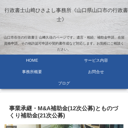
行政書士山﨑ひさよし事務所《山口県山口市の行政書
士》
山口市在住の行政書士 山﨑久佳のページです。遺言・相続、補助金申請、在留
資格申請、その他許認可申請や契約書作成など対応します。お気軽にご相談く
ださい。
HOME
サービス内容
事務所概要
お問合せ
ブログ
事業承継・M&A補助金(12次公募)とものづ
くり補助金(21次公募)