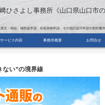
﨑ひさよし事務所《山口県山口市
。遺言・相続、補助金申請、在留資格申請、その他許認可申請や契約書
サービス内容
事務所概要
お問合せ
きない”の境界線