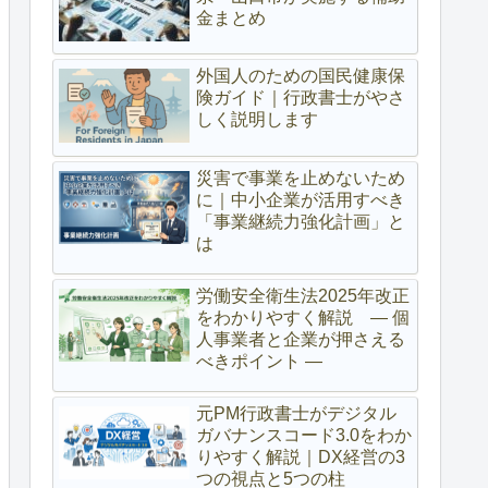
金まとめ
外国人のための国民健康保
険ガイド｜行政書士がやさ
しく説明します
災害で事業を止めないため
に｜中小企業が活用すべき
「事業継続力強化計画」と
は
労働安全衛生法2025年改正
をわかりやすく解説 ― 個
人事業者と企業が押さえる
べきポイント ―
元PM行政書士がデジタル
ガバナンスコード3.0をわか
りやすく解説｜DX経営の3
つの視点と5つの柱