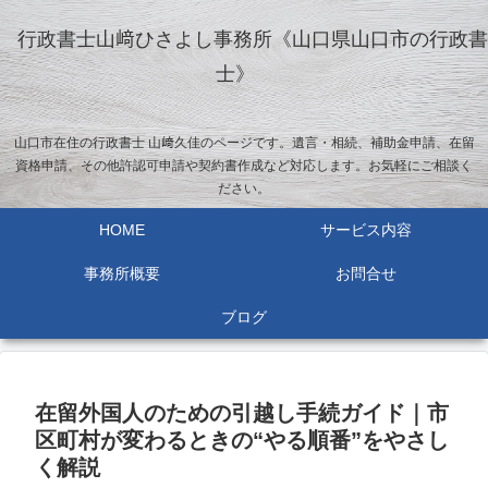
行政書士山﨑ひさよし事務所《山口県山口市の行政書
士》
山口市在住の行政書士 山﨑久佳のページです。遺言・相続、補助金申請、在留
資格申請、その他許認可申請や契約書作成など対応します。お気軽にご相談く
ださい。
HOME
サービス内容
事務所概要
お問合せ
ブログ
在留外国人のための引越し手続ガイド｜市
区町村が変わるときの“やる順番”をやさし
く解説